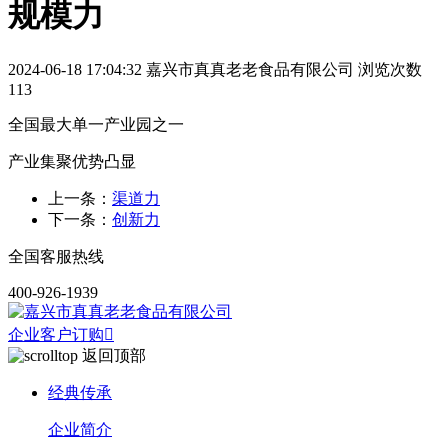
规模力
2024-06-18 17:04:32
嘉兴市真真老老食品有限公司
浏览次数
113
全国最大单一产业园之一
产业集聚优势凸显
上一条：
渠道力
下一条：
创新力
全国客服热线
400-926-1939
企业客户订购

返回顶部
经典传承
企业简介