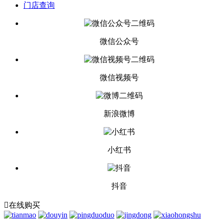
门店查询
微信公众号
微信视频号
新浪微博
小红书
抖音

在线购买