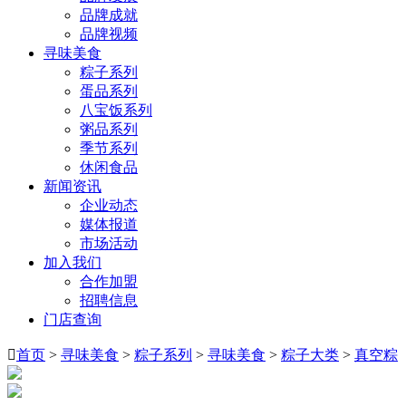
品牌成就
品牌视频
寻味美食
粽子系列
蛋品系列
八宝饭系列
粥品系列
季节系列
休闲食品
新闻资讯
企业动态
媒体报道
市场活动
加入我们
合作加盟
招聘信息
门店查询

首页
>
寻味美食
>
粽子系列
>
寻味美食
>
粽子大类
>
真空粽