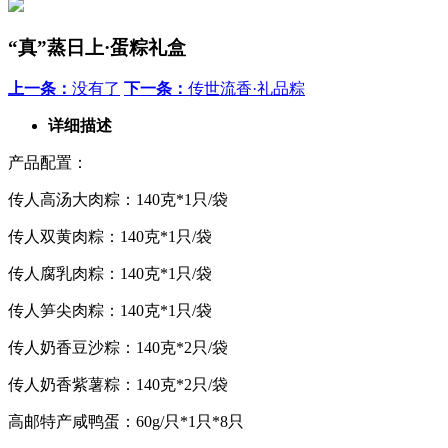
“真”蒸日上·蛋粽礼盒
上一条：
没有了
下一条：
传世流香·礼品粽
详细描述
产品配置：
传人高汤大肉粽：140克*1只/袋
传人双黄肉粽：140克*1只/袋
传人腐乳肉粽：140克*1只/袋
传人笋尖肉粽：140克*1只/袋
传人奶香豆沙粽：140克*2只/袋
传人奶香紫薯粽：140克*2只/袋
高邮特产咸鸭蛋：60g/只*1只*8只