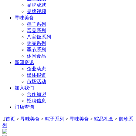
品牌成就
品牌视频
寻味美食
粽子系列
蛋品系列
八宝饭系列
粥品系列
季节系列
休闲食品
新闻资讯
企业动态
媒体报道
市场活动
加入我们
合作加盟
招聘信息
门店查询

首页
>
寻味美食
>
粽子系列
>
寻味美食
>
粽品礼盒
>
御珍系
列