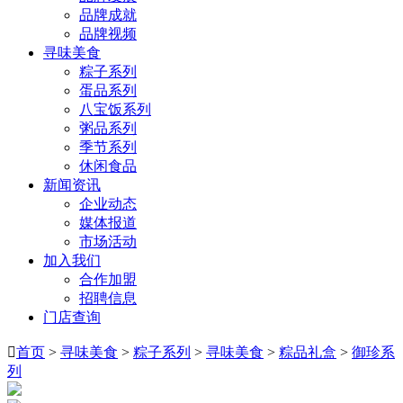
品牌成就
品牌视频
寻味美食
粽子系列
蛋品系列
八宝饭系列
粥品系列
季节系列
休闲食品
新闻资讯
企业动态
媒体报道
市场活动
加入我们
合作加盟
招聘信息
门店查询

首页
>
寻味美食
>
粽子系列
>
寻味美食
>
粽品礼盒
>
御珍系
列