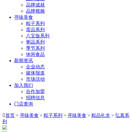
品牌成就
品牌视频
寻味美食
粽子系列
蛋品系列
八宝饭系列
粥品系列
季节系列
休闲食品
新闻资讯
企业动态
媒体报道
市场活动
加入我们
合作加盟
招聘信息
门店查询

首页
>
寻味美食
>
粽子系列
>
寻味美食
>
粽品礼盒
>
弘真系
列