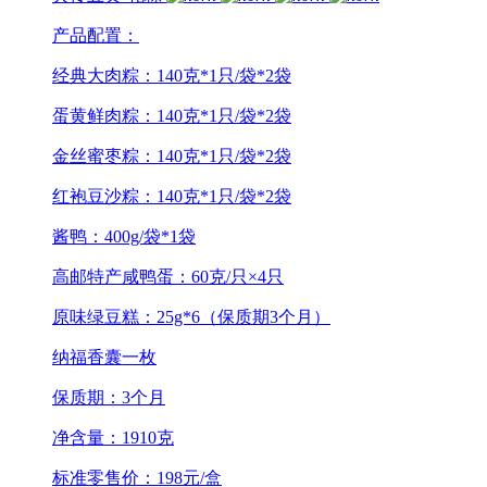
产品配置：
经典大肉粽：140克*1只/袋*2袋
蛋黄鲜肉粽：140克*1只/袋*2袋
金丝蜜枣粽：140克*1只/袋*2袋
红袍豆沙粽：140克*1只/袋*2袋
酱鸭：400g/袋*1袋
高邮特产咸鸭蛋：60克/只×4只
原味绿豆糕：25g*6（保质期3个月）
纳福香囊一枚
保质期：3个月
净含量：1910克
标准零售价：198元/盒