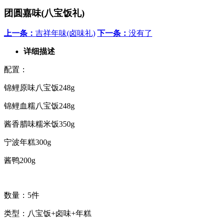
团圆嘉味(八宝饭礼)
上一条：
吉祥年味(卤味礼)
下一条：
没有了
详细描述
配置：
锦鲤原味八宝饭248g
锦鲤血糯八宝饭248g
酱香腊味糯米饭350g
宁波年糕300g
酱鸭200g
数量：5件
类型：八宝饭+卤味+年糕