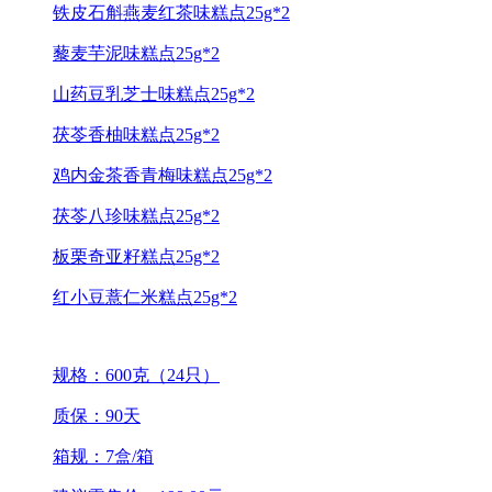
铁皮石斛燕麦红茶味糕点25g*2
藜麦芋泥味糕点25g*2
山药豆乳芝士味糕点25g*2
茯苓香柚味糕点25g*2
鸡内金茶香青梅味糕点25g*2
茯苓八珍味糕点25g*2
板栗奇亚籽糕点25g*2
红小豆薏仁米糕点25g*2
规格：600克（24只）
质保：90天
箱规：7盒/箱