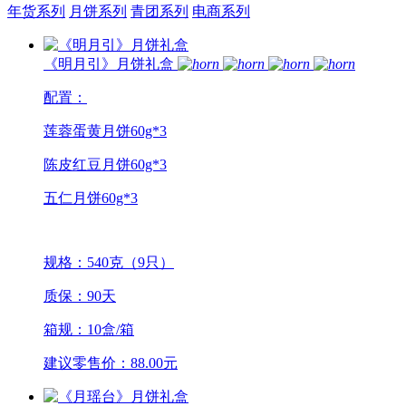
年货系列
月饼系列
青团系列
电商系列
《明月引》月饼礼盒
配置：
莲蓉蛋黄月饼60g*3
陈皮红豆月饼60g*3
五仁月饼60g*3
规格：540克（9只）
质保：90天
箱规：10盒/箱
建议零售价：88.00元