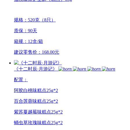
规格：520克（8只）
质保：90天
箱规：12盒/箱
建议零售价：168.00元
《十二时辰·月游记》
配置：
阿胶白桃味糕点25g*2
百合莲蓉味糕点25g*2
紫苏蔓越莓味糕点25g*2
蛹虫草玫瑰味糕点25g*2