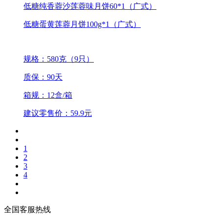
低糖纯香蓉沙莲蓉味月饼60*1（广式）
低糖蛋黄莲蓉月饼100g*1（广式）
规格：580克（9只）
质保：90天
箱规：12盒/箱
建议零售价：59.9元
1
2
3
4
全国客服热线