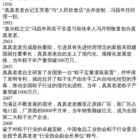
1956
“真真老老合记五芳斋”与“人民饮食店”合并改制，冯昌年任经
理一职。
1993
“嘉兴粽之父”冯昌年和其子非遗习俗传承人冯月明恢复创办真
真老老。
2003
真真老老完成股份重组，引进具有先进经营理念的新股东邵建
国就任董事长，真真老老自此走上了现代化、规模化发展道
路，当年粽子年产量突破500万只。
2005
真真老老自主研发了全国第一台“粽子定量灌装装置”，并申请
了发明专利，就此拉开了粽子生产由全手工向自动化转型的序
幕，推动全国粽子行业的现代化进程。当年，真真老老粽子产
量突破1000万只。
2007
为满足不断发展的需求，真真老老搬至正原路厂区，新厂区占
地11亩，厂房面积8000平方米，当年销售额破亿元，成为全国
第二大粽子生产企业。
2008
鉴于对粽子行业的卓越贡献，中国食品工业协会粽子行业委员
会授予真真老老“行业协会副会长单位”称号。