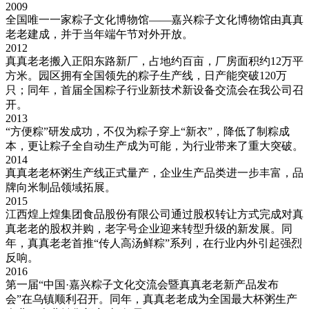
2009
全国唯一一家粽子文化博物馆——嘉兴粽子文化博物馆由真真
老老建成，并于当年端午节对外开放。
2012
真真老老搬入正阳东路新厂，占地约百亩，厂房面积约12万平
方米。园区拥有全国领先的粽子生产线，日产能突破120万
只；同年，首届全国粽子行业新技术新设备交流会在我公司召
开。
2013
“方便粽”研发成功，不仅为粽子穿上“新衣”，降低了制粽成
本，更让粽子全自动生产成为可能，为行业带来了重大突破。
2014
真真老老杯粥生产线正式量产，企业生产品类进一步丰富，品
牌向米制品领域拓展。
2015
江西煌上煌集团食品股份有限公司通过股权转让方式完成对真
真老老的股权并购，老字号企业迎来转型升级的新发展。同
年，真真老老首推“传人高汤鲜粽”系列，在行业内外引起强烈
反响。
2016
第一届“中国·嘉兴粽子文化交流会暨真真老老新产品发布
会”在乌镇顺利召开。同年，真真老老成为全国最大杯粥生产