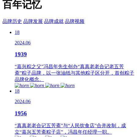
百年记忆
品牌历史
品牌发展
品牌成就
品牌视频
18
2024.06
1939
“嘉兴粽之父”冯昌年先生创办“真真老老合记老五芳
斋”粽子品牌，以一张油纸与其他粽子区分开，首创粽子
品牌化概念。
18
2024.06
1956
“真真老老合记五芳斋”与“人民饮食店”合并改制，成
立“嘉兴五芳斋粽子店”，冯昌年任经理一职。