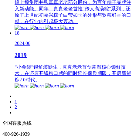
煌上煌集团并购真真老老部分股份，为百年粽子品牌注
入新动能。同年，真真老老首推“传人高汤粽”系列，还
原了上世纪初嘉兴粽子白莹如玉的外形与软糯鲜香的口
感，在行业内引起极大轰动。
18
2024.06
2019
“小金袋”锁鲜装诞生，真真老老首创常温核心锁鲜技
术，在还原开锅粽口感的同时延长保质期限，开启新鲜
粽2.0时代。
1
2
全国客服热线
400-926-1939